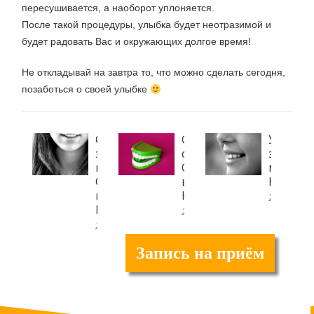
пересушивается, а наоборот уплоняется.
После такой процедуры, улыбка будет неотразимой и
будет радовать Вас и окружающих долгое время!
Не откладывай на завтра то, что можно сделать сегодня,
позаботься о своей улыбке
Отбеливание
Стоматология
Удалени
зубов
около
зуба
возле
Осокорков
мудрос
Осокорков
в
Киев
в
Киеве
28.04.201
Киеве
20.08.2018
20.08.2018